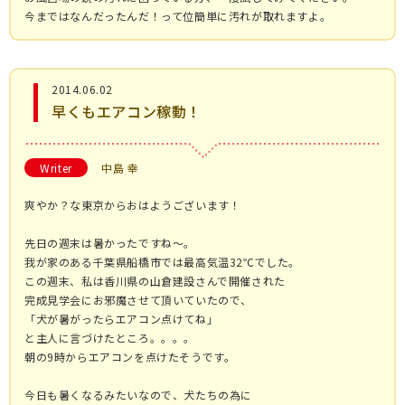
今まではなんだったんだ！って位簡単に汚れが取れますよ。
2014.06.02
早くもエアコン稼動！
Writer
中島 幸
爽やか？な東京からおはようございます！
先日の週末は暑かったですね～。
我が家のある千葉県船橋市では最高気温32℃でした。
この週末、私は香川県の山倉建設さんで開催された
完成見学会にお邪魔させて頂いていたので、
「犬が暑がったらエアコン点けてね」
と主人に言づけたところ。。。。
朝の9時からエアコンを点けたそうです。
今日も暑くなるみたいなので、犬たちの為に