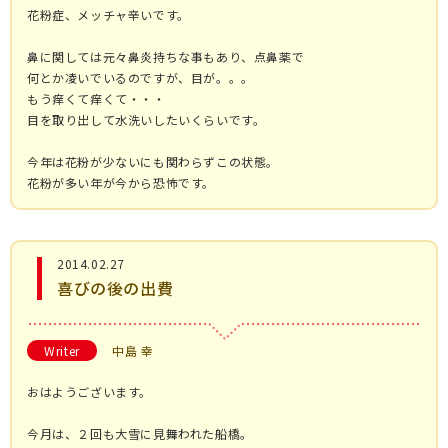
花粉症、メッチャ辛いです。
鼻に関しては元々鼻炎持ちな事もあり、点鼻薬で
何とか凌いでいるのですが、目が。。。
もう痒くて痒くて・・・
目を取り出して水洗いしたいくらいです。
今年は花粉が少ないにも関わらずこの状態。
花粉が多い年が今から恐怖です。
2014.02.27
喜びの後の出費
Writer
中島 幸
おはようございます。
今月は、２回も大雪に見舞われた船橋。