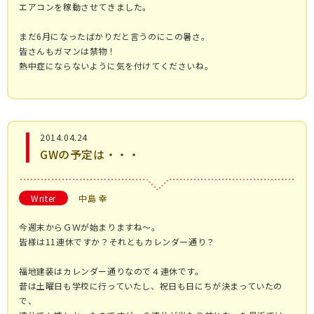
エアコンを稼動させてきました。
まだ6月になったばかりだと言うのにこの暑さ。
皆さんもガマンは禁物！
熱中症にならないように気を付けてくださいね。
2014.04.24
GWの予定は・・・
Writer
中島 幸
今週末からＧＷが始まりますね～。
皆様は11連休ですか？それともカレンダー通り？
福地建装はカレンダー通りなので４連休です。
昔は土曜日も学校に行っていたし、祝日も日にちが決まっていたの
で、