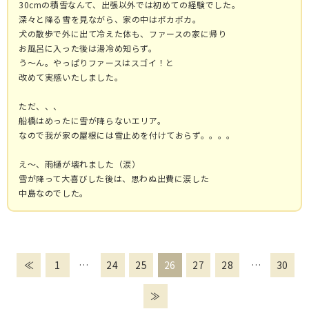
30cmの積雪なんて、出張以外では初めての経験でした。
深々と降る雪を見ながら、家の中はポカポカ。
犬の散歩で外に出て冷えた体も、ファースの家に帰り
お風呂に入った後は湯冷め知らず。
う～ん。やっぱりファースはスゴイ！と
改めて実感いたしました。
ただ、、、
船橋はめったに雪が降らないエリア。
なので我が家の屋根には雪止めを付けておらず。。。。
え～、雨樋が壊れました（涙）
雪が降って大喜びした後は、思わぬ出費に涙した
中島なのでした。
≪
1
…
24
25
26
27
28
…
30
≫