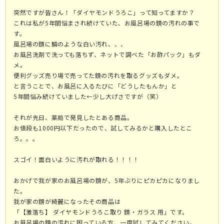
突然ですが皆さん！「ダイヤモンドうろこ」って知ってますか？
これは私が5年間悩まされ続けていた、お風呂場の鏡の汚れの事で
す。
風呂場の鏡に鱗のような白い汚れ、、、
お風呂洗剤で洗っても落ちず、ネットで調べた「お酢パック」もダ
メ。
便利グッズ売り場で売ってた鏡の汚れを取るグッズもダメ。
と言うことで、お風呂に入るたびに「どうしたもんか」と
5年間悩み続けていました←少し大げさですが（笑）
それが先日、薬局で発見したとある商品。
お値段も1000円以下だったので、試してみるかと購入したとこ
ろ。。。
スゴイ！面白いように汚れが取れる！！！！
おかげで我が家のお風呂場の鏡が、5年ぶりにピカピカになりまし
た。
我が家の鏡が綺麗になったその商品は
「【激落ち】 ダイヤモンドうろこ取り 鏡・ガラス 用」です。
お風呂場の鏡の汚れに困っている方、一度試してみてください。