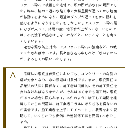
ファルト砕石で被覆した宅地で、私の所が排水口の場所でし
た。昨年、脇の市道の水路工事で大型重機が通ってから地面
が振動するようになり、最近はダンプが通っても家に揺れを
感じるようになりました。もしかしたらアスファルト砕石層
にひびが入って、降雨の度に地下水が上がってきているので
は、不同沈下が起きはしないかなどと、いろんなことを考え
てしまいます。
適切な漏水防止対策、アスファルト砕石の強度など、お教
えくだされば幸いです。長々書き込み申しわけございません
が、よろしくお願いいたします。
品確法の瑕疵担保責任においても、コンクリートの亀裂の
幅が対象となり、水の浸透は対象外です。また、瑕疵責任は
品確法の法律に関係なく、施工者は同義的にその施工責任を
負わなければなりませんが、それはあくまでも竣工時に瑕疵
があった場合に限られます。本件のように竣工して期間を経
緯してからの問題は、施工業者モラルに頼りざるを得ないの
が実情です。施工業者を上手にモチベートし、状況をよく説
明して、いくらかでも安価に改善補修工事を要請すべきでし
ょう。
施工法としては、基礎部分の外部を掘り起こしてコンクリ