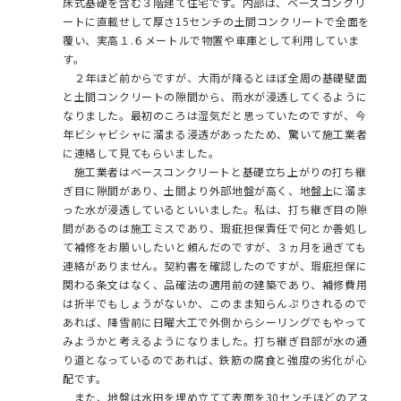
床式基礎を含む３階建て住宅です。内部は、ベースコンクリ
ートに直載せして厚さ15センチの土間コンクリートで全面を
覆い、実高１.６メートルで物置や車庫として利用していま
す。
２年ほど前からですが、大雨が降るとほぼ全周の基礎壁面
と土間コンクリートの隙間から、雨水が浸透してくるように
なりました。最初のころは湿気だと思っていたのですが、今
年ビシャビシャに溜まる浸透があったため、驚いて施工業者
に連絡して見てもらいました。
施工業者はベースコンクリートと基礎立ち上がりの打ち継
ぎ目に隙間があり、土間より外部地盤が高く、地盤上に溜ま
った水が浸透しているといいました。私は、打ち継ぎ目の隙
間があるのは施工ミスであり、瑕疵担保責任で何とか善処し
て補修をお願いしたいと頼んだのですが、３ヵ月を過ぎても
連絡がありません。契約書を確認したのですが、瑕疵担保に
関わる条文はなく、品確法の適用前の建築であり、補修費用
は折半でもしょうがないか、このまま知らんぷりされるので
あれば、降雪前に日曜大工で外側からシーリングでもやって
みようかと考えるようになりました。打ち継ぎ目部が水の通
り道となっているのであれば、鉄筋の腐食と強度の劣化が心
配です。
また、地盤は水田を埋め立てて表面を30センチほどのアス