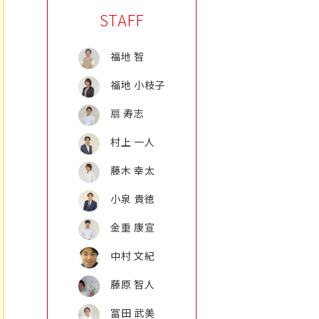
STAFF
福地 智
福地 小枝子
扇 寿志
村上 一人
藤木 幸太
小泉 貴徳
金重 康宣
中村 文紀
藤原 智人
冨田 武美