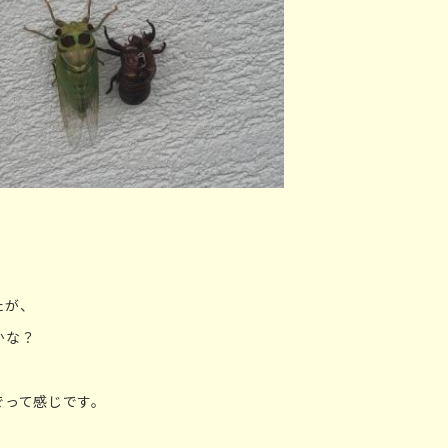
たが、
かな？
でって感じです。