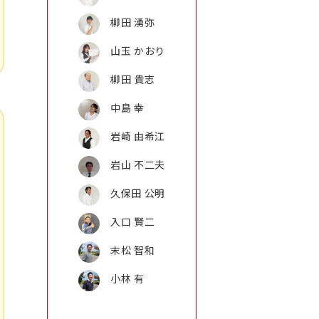
柳田 湧弥
山玉 かおり
柳田 貴志
中島 幸
岩崎 由希江
岩山 不二夫
久保田 公明
入口 賢二
末松 智和
小林 有