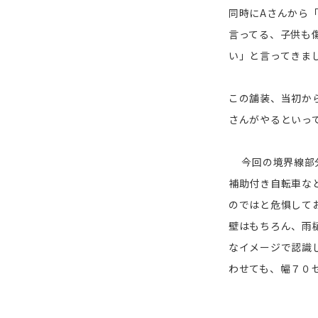
同時にAさんから
言ってる、子供も
い」と言ってきま
この舗装、当初か
さんがやるといっ
今回の境界線部分
補助付き自転車な
のではと危惧して
壁はもちろん、雨
なイメージで認識
わせても、幅７０