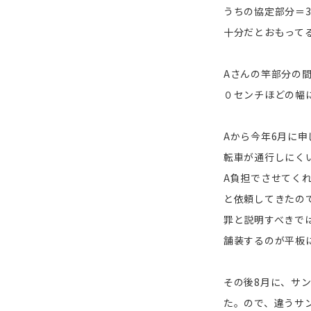
うちの協定部分＝
十分だとおもって
Aさんの竿部分の
０センチほどの幅
Aから今年6月に
転車が通行しにく
A負担でさせてく
と依頼してきたの
罪と説明すべきで
舗装するのが平板
その後8月に、サ
た。ので、違うサ