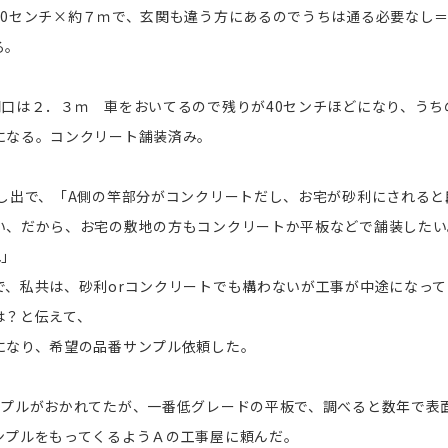
30センチ×約７ｍで、玄関も違う方にあるのでうちは通る必要なし
る。
間口は２．３ｍ 車をおいてるので残りが40センチほどになり、うち
になる。コンクリート舗装済み。
申し出で、「A側の竿部分がコンクリートだし、お宅が砂利にされる
い、だから、お宅の敷地の方もコンクリートか平板などで舗装したい
れ」
で、私共は、砂利orコンクリートでも構わないが工事が中途になっ
は？と伝えて、
になり、希望の品番サンプル依頼した。
ンプルがおかれてたが、一番低グレードの平板で、調べると数年で表
ンプルをもってくるようＡの工事屋に頼んだ。