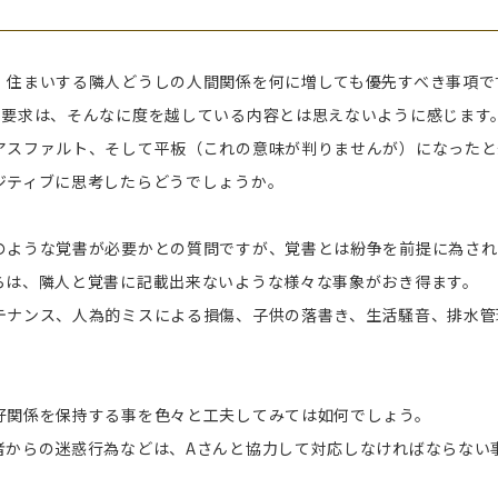
、住まいする隣人どうしの人間関係を何に増しても優先すべき事項で
の要求は、そんなに度を越している内容とは思えないように感じます
アスファルト、そして平板（これの意味が判りませんが）になったと
ジティブに思考したらどうでしょうか。
のような覚書が必要かとの質問ですが、覚書とは紛争を前提に為され
らは、隣人と覚書に記載出来ないような様々な事象がおき得ます。
テナンス、人為的ミスによる損傷、子供の落書き、生活騒音、排水管
好関係を保持する事を色々と工夫してみては如何でしょう。
者からの迷惑行為などは、Aさんと協力して対応しなければならない