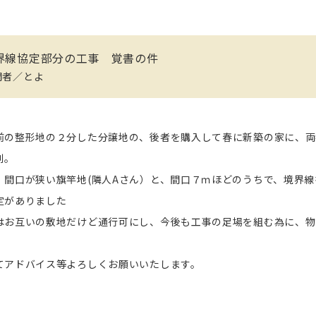
界線協定部分の工事 覚書の件
問者／とよ
前の整形地の２分した分譲地の、後者を購入して春に新築の家に、両
別。
、間口が狭い旗竿地(隣人Aさん）と、間口７ｍほどのうちで、境界線
定がありました
はお互いの敷地だけど通行可にし、今後も工事の足場を組む為に、物
てアドバイス等よろしくお願いいたします。