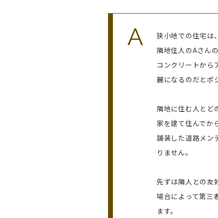
狭小地での住宅は
隣地住人のAさん
コンクリートから
麗になるのだとポ
隣地に住む人とど
家を建て住んでか
舗装した道路メン
りません。
先ずは隣人との友
場合によって第三
ます。