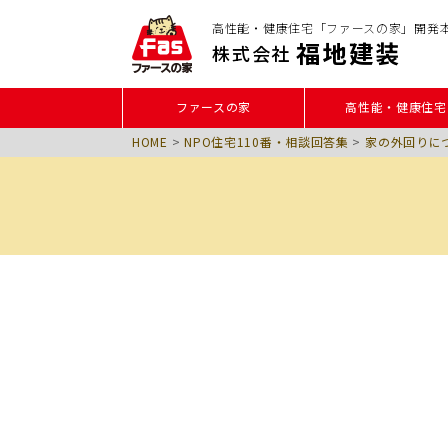
高性能・健康住宅「ファースの家」開発
福地建装
株式会社
ファースの家
高性能・健康住宅
HOME
>
NPO住宅110番・相談回答集
>
家の外回りに