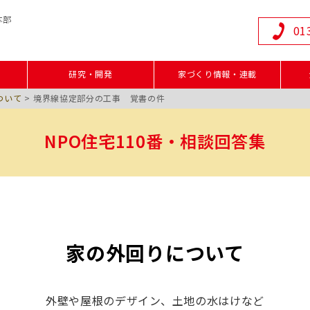
本部
01
研究・開発
家づくり情報・連載
ついて
>
境界線協定部分の工事 覚書の件
NPO住宅110番・相談回答集
家の外回りについて
外壁や屋根のデザイン、土地の水はけなど