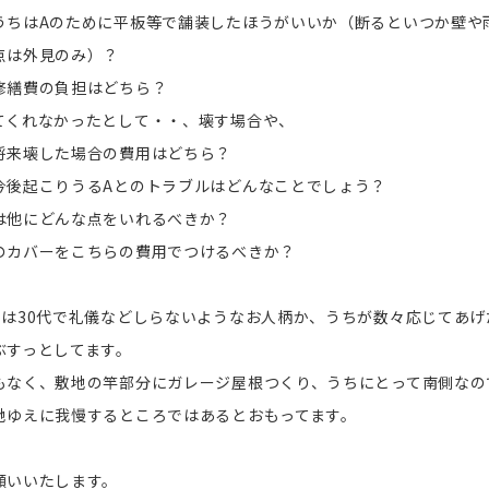
うちはAのために平板等で舗装したほうがいいか（断るといつか壁や
利点は外見のみ）？
修繕費の負担はどちら？
てくれなかったとして・・、壊す場合や、
将来壊した場合の費用はどちら？
後起こりうるAとのトラブルはどんなことでしょう？
は他にどんな点をいれるべきか？
のカバーをこちらの費用でつけるべきか？
んは30代で礼儀などしらないようなお人柄か、うちが数々応じてあ
ぶすっとしてます。
もなく、敷地の竿部分にガレージ屋根つくり、うちにとって南側なの
地ゆえに我慢するところではあるとおもってます。
願いいたします。