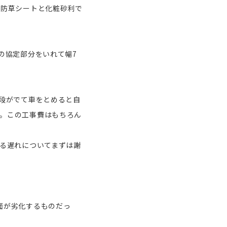
＝防草シートと化粧砂利で
の協定部分をいれて幅7
と段がでて車をとめると自
。この工事費はもちろん
てる遅れについてまずは謝
面が劣化するものだっ