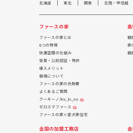
北海道
東北
関東
北陸・甲信越
ファースの家
高
ファースの家とは
健
6つの特徴
家
快適空間の仕組み
健
受賞・公的認証・特許
導入メリット
価格について
ファースの家の光熱費
よくあるご質問
クーキーノ/Ku_ki_no
ゼロスマファース
ファースの家×愛犬家住宅
全国の加盟工務店
会