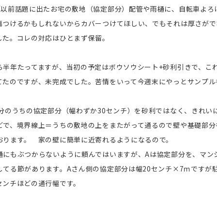
「以前話題に出たお宅の敷地（協定部分）配管や雨樋に、自転車よろ
傷つけるかもしれないからカバーつけてほしい、でもそれは厚さがで
した。コレの対応はひとまず保留。
ら半年たってますが、当初の予定はボウソウシート+砂利引きで、これ
てたのですが、未完成でした。苦情をいって今週末にやっとサンプル
のうちの協定部分（幅わずか30センチ）を砂利ではなく、きれいに
どで、境界線上＝うちの敷地の上をまたがって通るので壁や基礎部分
おります。 家の壁に簡単に近寄れるようになるので。
樋にもぶつからないように頼んではいますが、Aは協定部分を、マン
してる節があります。Aさん側の協定部分は幅20センチ×7ｍですが
センチほどの通行幅です。