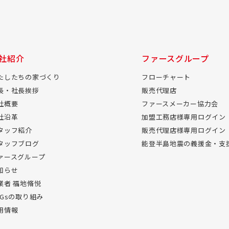
社紹介
ファースグループ
たしたちの家づくり
フローチャート
長・社長挨拶
販売代理店
社概要
ファースメーカー協力会
社沿革
加盟工務店様専用ログイン
タッフ紹介
販売代理店様専用ログイン
タッフブログ
能登半島地震の義援金・支
ァースグループ
知らせ
業者 福地脩悦
DGsの取り組み
用情報