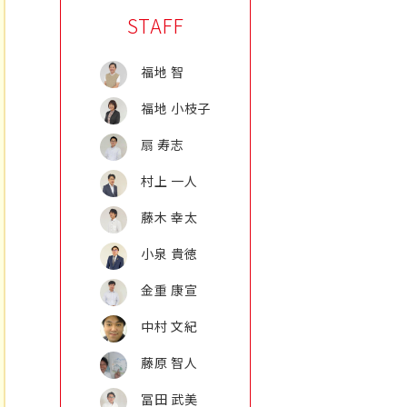
STAFF
福地 智
福地 小枝子
扇 寿志
村上 一人
藤木 幸太
小泉 貴徳
金重 康宣
中村 文紀
藤原 智人
冨田 武美