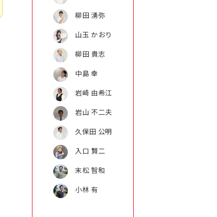
柳田 湧弥
山玉 かおり
柳田 貴志
中島 幸
岩崎 由希江
岩山 不二夫
久保田 公明
入口 賢二
末松 智和
小林 有