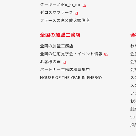
クーキーノ/Ku_ki_no
ゼロスマファース
ファースの家×愛犬家住宅
全国の加盟工務店
会
全国の加盟工務店
わ
全国の住宅見学会・イベント情報
会
お客様の声
会
パートナー工務店様募集中
会
HOUSE OF THE YEAR IN ENERGY
ス
ス
フ
お
創
S
採