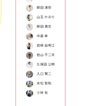
柳田 湧弥
山玉 かおり
柳田 貴志
中島 幸
岩崎 由希江
岩山 不二夫
久保田 公明
入口 賢二
末松 智和
小林 有