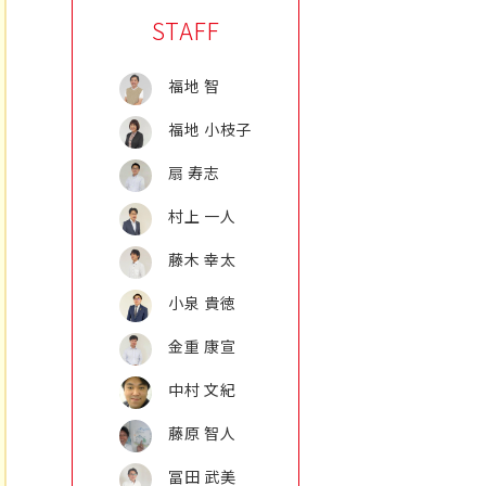
STAFF
福地 智
福地 小枝子
扇 寿志
村上 一人
藤木 幸太
小泉 貴徳
金重 康宣
中村 文紀
藤原 智人
冨田 武美