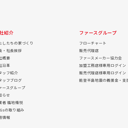
社紹介
ファースグループ
たしたちの家づくり
フローチャート
長・社長挨拶
販売代理店
社概要
ファースメーカー協力会
社沿革
加盟工務店様専用ログイン
タッフ紹介
販売代理店様専用ログイン
タッフブログ
能登半島地震の義援金・支
ァースグループ
知らせ
業者 福地脩悦
DGsの取り組み
用情報