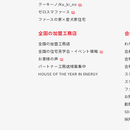
クーキーノ/Ku_ki_no
ゼロスマファース
ファースの家×愛犬家住宅
全国の加盟工務店
会
全国の加盟工務店
わ
全国の住宅見学会・イベント情報
会
お客様の声
会
パートナー工務店様募集中
会
HOUSE OF THE YEAR IN ENERGY
ス
ス
フ
お
創
S
採